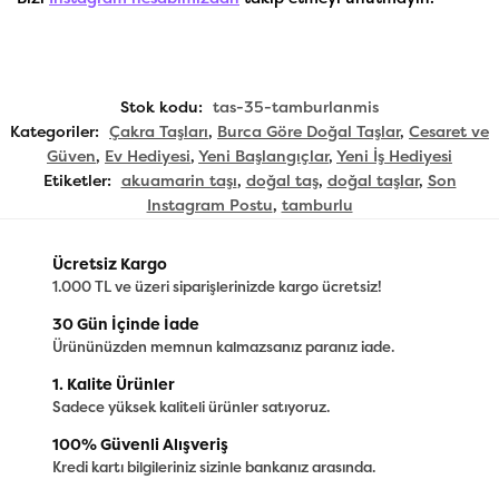
Stok kodu:
tas-35-tamburlanmis
Kategoriler:
Çakra Taşları
,
Burca Göre Doğal Taşlar
,
Cesaret ve
Güven
,
Ev Hediyesi
,
Yeni Başlangıçlar
,
Yeni İş Hediyesi
Etiketler:
akuamarin taşı
,
doğal taş
,
doğal taşlar
,
Son
Instagram Postu
,
tamburlu
Ücretsiz Kargo
1.000 TL ve üzeri siparişlerinizde kargo ücretsiz!
30 Gün İçinde İade
Ürününüzden memnun kalmazsanız paranız iade.
1. Kalite Ürünler
Sadece yüksek kaliteli ürünler satıyoruz.
100% Güvenli Alışveriş
Kredi kartı bilgileriniz sizinle bankanız arasında.