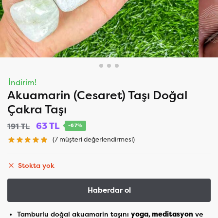
İndirim!
Akuamarin (Cesaret) Taşı Doğal
Çakra Taşı
63
TL
191
TL
-67%
(
7
müşteri değerlendirmesi)
Stokta yok
Tamburlu doğal akuamarin taşını
yoga, meditasyon
ve