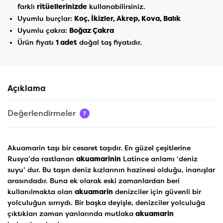
farklı
ritüellerinizde
kullanabilirsiniz.
Uyumlu burçlar:
Koç, İkizler, Akrep, Kova, Balık
Uyumlu çakra:
Boğaz Çakra
Ürün fiyatı
1 adet
doğal taş fiyatıdır.
Açıklama
Değerlendirmeler
7
Akuamarin taşı bir cesaret taşıdır. En güzel çeşitlerine
Rusya’da rastlanan
akuamarinin
Latince anlamı ‘deniz
suyu’ dur. Bu taşın deniz kızlarının hazinesi olduğu, inanışlar
arasındadır. Buna ek olarak eski zamanlardan beri
kullanılmakta olan
akuamarin
denizciler için güvenli bir
yolculuğun sırrıydı. Bir başka deyişle, denizciler yolculuğa
çıktıkları zaman yanlarında mutlaka
akuamarin