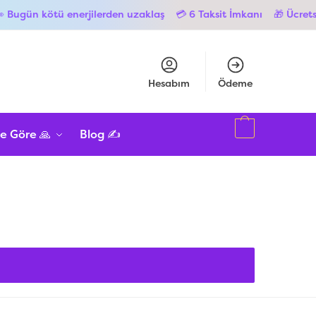
ugün kötü enerjilerden uzaklaş
💳 6 Taksit İmkanı
🎁 Ücretsiz 
Hesabım
Ödeme
e Göre 🙏
Blog ✍️