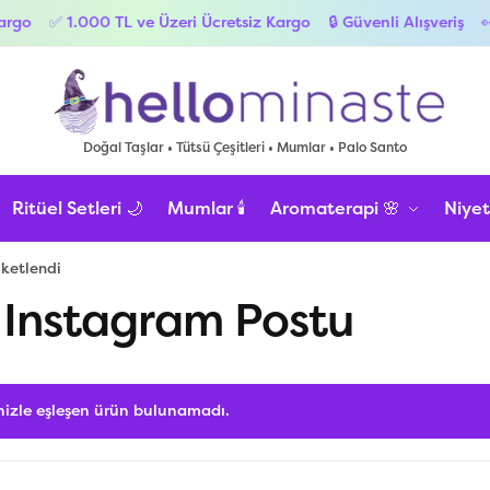
o
✅ 1.000 TL ve Üzeri Ücretsiz Kargo
🔒 Güvenli Alışveriş
👀 B
Doğal Taşlar • Tütsü Çeşitleri • Mumlar • Palo Santo
Ritüel Setleri 🌙
Mumlar 🕯️
Aromaterapi 🌸
Niyet
iketlendi
 Instagram Postu
nizle eşleşen ürün bulunamadı.