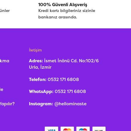
100% Güvenli Alışveriş
ünler
Kredi kartı bilgileriniz sizinle
bankanız arasında.
İletişim
Yakma
Adres:
İsmet İnönü Cd. No:102/6
Urla, İzmir
z
Telefon:
0532 171 6808
Ne
WhatsApp:
0532 171 6808
Instagram:
@hellominaste
Yapılır?