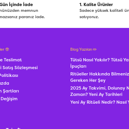
Gün İçinde İade
1. Kalite Ürünler
nünüzden memnun
Sadece yüksek kaliteli ür
mazsanız paranız iade.
satıyoruz.
ler 🥸
Blog Yazıları ✏️
e Teslimat
Tütsü Nasıl Yakılır? Tütsü 
İpuçları
i Satış Sözleşmesi
Ritüeller Hakkında Bilmeni
Politikası
Gereken Her Şey
ızda
2025 Ay Takvimi, Dolunay 
 Şartları
Zaman? Yeni Ay Tarihleri
 Değişim
Yeni Ay Ritüeli Nedir? Nasıl 