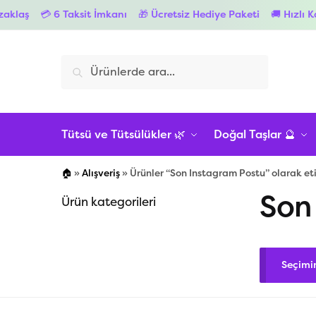
laş
💳 6 Taksit İmkanı
🎁 Ücretsiz Hediye Paketi
🚚 Hızlı Karg
Ara
Tütsü ve Tütsülükler 🌿
Doğal Taşlar 🔮
🏠
»
Alışveriş
»
Ürünler “Son Instagram Postu” olarak et
Son
Ürün kategorileri
Seçimi