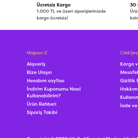
Ücretsiz Kargo
30 
1.000 TL ve üzeri siparişlerinizde
Ürü
kargo ücretsiz!
kal
Mağaza 🛒
Ciddi Şey
Alışveriş
Kargo v
Bize Ulaşın
Mesafel
Hesabım sayfası
Gizlilik 
İndirim Kuponumu Nasıl
Hakkım
Kullanabilirim?
Kullanım
Ürün Rehberi
İade ve
Sipariş Takibi