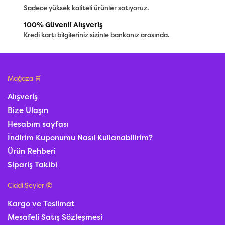
Sadece yüksek kaliteli ürünler satıyoruz.
100% Güvenli Alışveriş
Kredi kartı bilgileriniz sizinle bankanız arasında.
Mağaza 🛒
Alışveriş
Bize Ulaşın
Hesabım sayfası
İndirim Kuponumu Nasıl Kullanabilirim?
Ürün Rehberi
Sipariş Takibi
Ciddi Şeyler 🥸
Kargo ve Teslimat
Mesafeli Satış Sözleşmesi