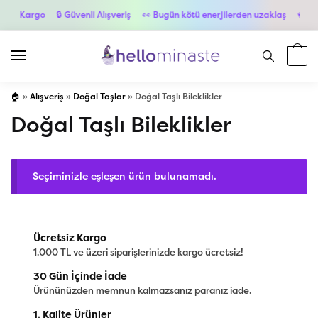
tsiz Kargo
🔒 Güvenli Alışveriş
👀 Bugün kötü enerjilerden uzaklaş
💳 6 T
🏠
»
Alışveriş
»
Doğal Taşlar
»
Doğal Taşlı Bileklikler
Doğal Taşlı Bileklikler
Seçiminizle eşleşen ürün bulunamadı.
Ücretsiz Kargo
1.000 TL ve üzeri siparişlerinizde kargo ücretsiz!
30 Gün İçinde İade
Ürününüzden memnun kalmazsanız paranız iade.
1. Kalite Ürünler