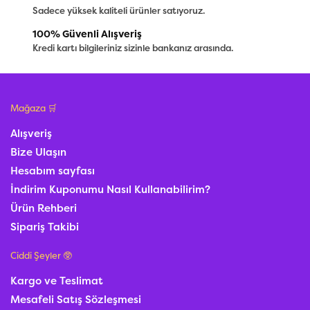
Sadece yüksek kaliteli ürünler satıyoruz.
100% Güvenli Alışveriş
Kredi kartı bilgileriniz sizinle bankanız arasında.
Mağaza 🛒
Alışveriş
Bize Ulaşın
Hesabım sayfası
İndirim Kuponumu Nasıl Kullanabilirim?
Ürün Rehberi
Sipariş Takibi
Ciddi Şeyler 🥸
Kargo ve Teslimat
Mesafeli Satış Sözleşmesi