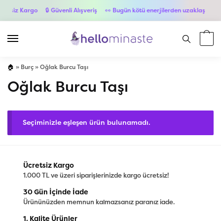
retsiz Kargo
🔒 Güvenli Alışveriş
👀 Bugün kötü enerjilerden uzaklaş
💳 6
🏠
»
Burç
»
Oğlak Burcu Taşı
Oğlak Burcu Taşı
Seçiminizle eşleşen ürün bulunamadı.
Ücretsiz Kargo
1.000 TL ve üzeri siparişlerinizde kargo ücretsiz!
30 Gün İçinde İade
Ürününüzden memnun kalmazsanız paranız iade.
1. Kalite Ürünler