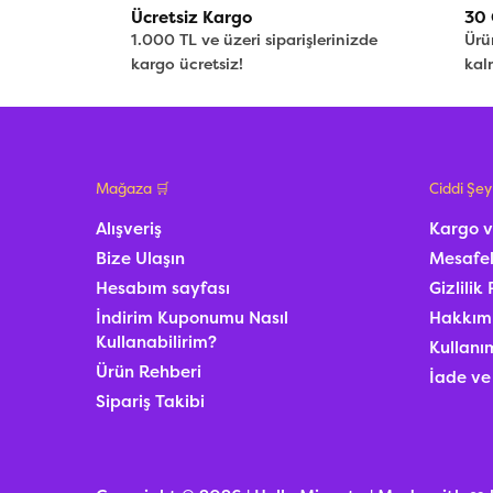
Ücretsiz Kargo
30 
1.000 TL ve üzeri siparişlerinizde
Ürü
kargo ücretsiz!
kal
Mağaza 🛒
Ciddi Şey
Alışveriş
Kargo v
Bize Ulaşın
Mesafel
Hesabım sayfası
Gizlilik 
İndirim Kuponumu Nasıl
Hakkım
Kullanabilirim?
Kullanım
Ürün Rehberi
İade ve
Sipariş Takibi