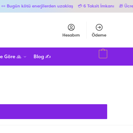
 Bugün kötü enerjilerden uzaklaş
💳 6 Taksit İmkanı
🎁 Ücretsi
Hesabım
Ödeme
e Göre 🙏
Blog ✍️