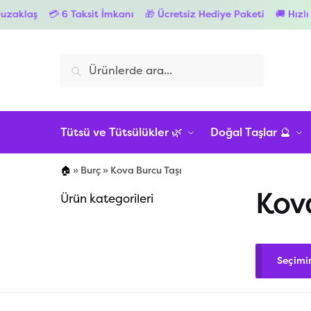
aklaş
💳 6 Taksit İmkanı
🎁 Ücretsiz Hediye Paketi
🚚 Hızlı K
Ara
Tütsü ve Tütsülükler 🌿
Doğal Taşlar 🔮
🏠
»
Burç
»
Kova Burcu Taşı
Kov
Ürün kategorileri
Seçimi