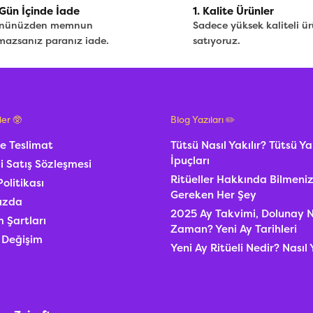
Gün İçinde İade
1. Kalite Ürünler
nünüzden memnun
Sadece yüksek kaliteli ür
mazsanız paranız iade.
satıyoruz.
ler 🥸
Blog Yazıları ✏️
e Teslimat
Tütsü Nasıl Yakılır? Tütsü 
İpuçları
i Satış Sözleşmesi
Ritüeller Hakkında Bilmeni
Politikası
Gereken Her Şey
ızda
2025 Ay Takvimi, Dolunay 
 Şartları
Zaman? Yeni Ay Tarihleri
 Değişim
Yeni Ay Ritüeli Nedir? Nasıl 