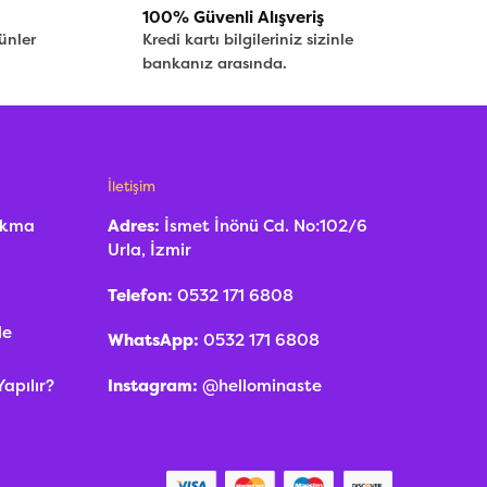
100% Güvenli Alışveriş
ünler
Kredi kartı bilgileriniz sizinle
bankanız arasında.
İletişim
Yakma
Adres:
İsmet İnönü Cd. No:102/6
Urla, İzmir
z
Telefon:
0532 171 6808
Ne
WhatsApp:
0532 171 6808
Instagram:
@hellominaste
Yapılır?