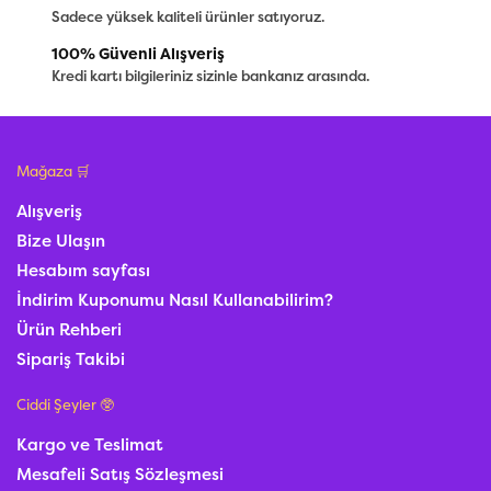
Sadece yüksek kaliteli ürünler satıyoruz.
100% Güvenli Alışveriş
Kredi kartı bilgileriniz sizinle bankanız arasında.
Mağaza 🛒
Alışveriş
Bize Ulaşın
Hesabım sayfası
İndirim Kuponumu Nasıl Kullanabilirim?
Ürün Rehberi
Sipariş Takibi
Ciddi Şeyler 🥸
Kargo ve Teslimat
Mesafeli Satış Sözleşmesi