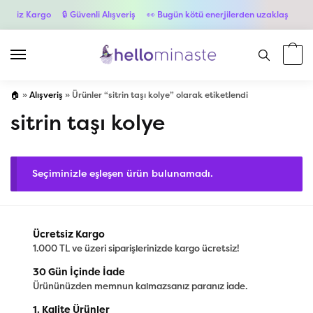
etsiz Kargo
🔒 Güvenli Alışveriş
👀 Bugün kötü enerjilerden uzaklaş
💳 6 
🏠
»
Alışveriş
»
Ürünler “sitrin taşı kolye” olarak etiketlendi
sitrin taşı kolye
Seçiminizle eşleşen ürün bulunamadı.
Ücretsiz Kargo
1.000 TL ve üzeri siparişlerinizde kargo ücretsiz!
30 Gün İçinde İade
Ürününüzden memnun kalmazsanız paranız iade.
1. Kalite Ürünler