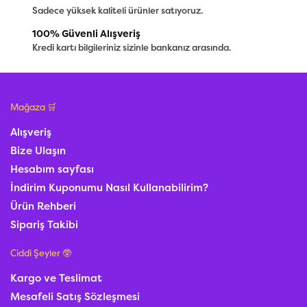
Sadece yüksek kaliteli ürünler satıyoruz.
100% Güvenli Alışveriş
Kredi kartı bilgileriniz sizinle bankanız arasında.
Mağaza 🛒
Alışveriş
Bize Ulaşın
Hesabım sayfası
İndirim Kuponumu Nasıl Kullanabilirim?
Ürün Rehberi
Sipariş Takibi
Ciddi Şeyler 🥸
Kargo ve Teslimat
Mesafeli Satış Sözleşmesi