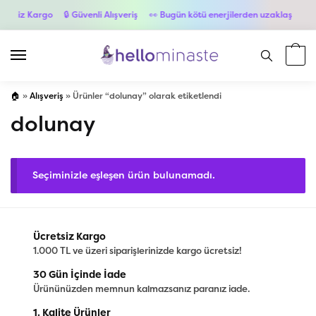
etsiz Kargo
🔒 Güvenli Alışveriş
👀 Bugün kötü enerjilerden uzaklaş
💳 6
🏠
»
Alışveriş
»
Ürünler “dolunay” olarak etiketlendi
dolunay
Seçiminizle eşleşen ürün bulunamadı.
Ücretsiz Kargo
1.000 TL ve üzeri siparişlerinizde kargo ücretsiz!
30 Gün İçinde İade
Ürününüzden memnun kalmazsanız paranız iade.
1. Kalite Ürünler