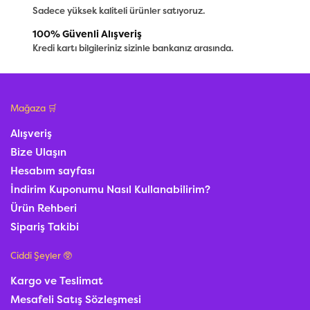
Sadece yüksek kaliteli ürünler satıyoruz.
100% Güvenli Alışveriş
Kredi kartı bilgileriniz sizinle bankanız arasında.
Mağaza 🛒
Alışveriş
Bize Ulaşın
Hesabım sayfası
İndirim Kuponumu Nasıl Kullanabilirim?
Ürün Rehberi
Sipariş Takibi
Ciddi Şeyler 🥸
Kargo ve Teslimat
Mesafeli Satış Sözleşmesi