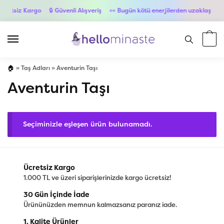
cretsiz Kargo
🔒 Güvenli Alışveriş
👀 Bugün kötü enerjilerden uzaklaş
💳 
🏠
»
Taş Adları
»
Aventurin Taşı
Aventurin Taşı
Seçiminizle eşleşen ürün bulunamadı.
Ücretsiz Kargo
1.000 TL ve üzeri siparişlerinizde kargo ücretsiz!
30 Gün İçinde İade
Ürününüzden memnun kalmazsanız paranız iade.
1. Kalite Ürünler