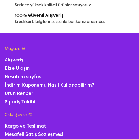
Sadece yüksek kaliteli ürünler satıyoruz.
100% Güvenli Alışveriş
Kredi kartı bilgileriniz sizinle bankanız arasında.
Mağaza 🛒
Alışveriş
Bize Ulaşın
Hesabım sayfası
İndirim Kuponumu Nasıl Kullanabilirim?
Ürün Rehberi
Sipariş Takibi
Ciddi Şeyler 🥸
Kargo ve Teslimat
Mesafeli Satış Sözleşmesi