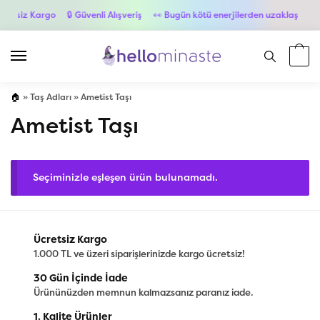
retsiz Kargo
🔒 Güvenli Alışveriş
👀 Bugün kötü enerjilerden uzaklaş
💳 6
🏠
»
Taş Adları
»
Ametist Taşı
Ametist Taşı
Seçiminizle eşleşen ürün bulunamadı.
Ücretsiz Kargo
1.000 TL ve üzeri siparişlerinizde kargo ücretsiz!
30 Gün İçinde İade
Ürününüzden memnun kalmazsanız paranız iade.
1. Kalite Ürünler