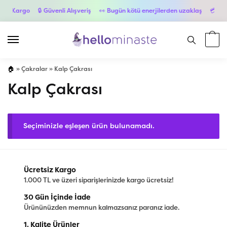
siz Kargo
🔒 Güvenli Alışveriş
👀 Bugün kötü enerjilerden uzaklaş
💳 6 Ta
🏠
»
Çakralar
»
Kalp Çakrası
Kalp Çakrası
Seçiminizle eşleşen ürün bulunamadı.
Ücretsiz Kargo
1.000 TL ve üzeri siparişlerinizde kargo ücretsiz!
30 Gün İçinde İade
Ürününüzden memnun kalmazsanız paranız iade.
1. Kalite Ürünler