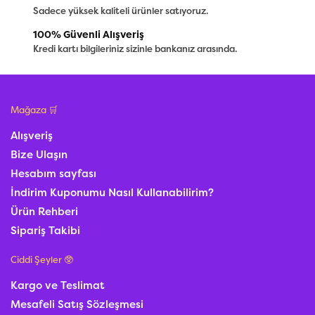
Sadece yüksek kaliteli ürünler satıyoruz.
100% Güvenli Alışveriş
Kredi kartı bilgileriniz sizinle bankanız arasında.
Mağaza 🛒
Alışveriş
Bize Ulaşın
Hesabım sayfası
İndirim Kuponumu Nasıl Kullanabilirim?
Ürün Rehberi
Sipariş Takibi
Ciddi Şeyler 🥸
Kargo ve Teslimat
Mesafeli Satış Sözleşmesi