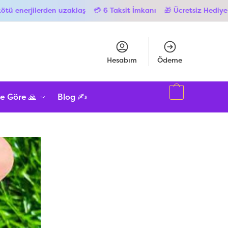
laş
💳 6 Taksit İmkanı
🎁 Ücretsiz Hediye Paketi
🚚 Hızlı Karg
Hesabım
Ödeme
e Göre 🙏
Blog ✍️