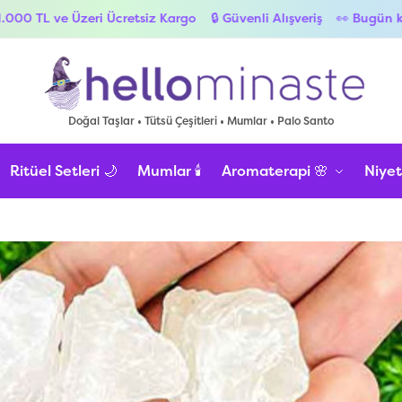
tsiz Kargo
🔒 Güvenli Alışveriş
👀 Bugün kötü enerjilerden uzak
Doğal Taşlar • Tütsü Çeşitleri • Mumlar • Palo Santo
Ritüel Setleri 🌙
Mumlar 🕯️
Aromaterapi 🌸
Niyet