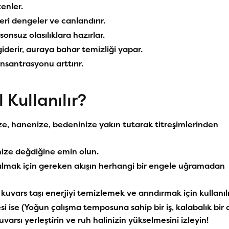
zenler.
eri dengeler ve canlandırır.
sonsuz olasılıklara hazırlar.
giderir, auraya bahar temizliği yapar.
nsantrasyonu arttırır.
 Kullanılır?
nize, hanenize, bedeninize yakın tutarak titreşimlerinden
nize değdiğine emin olun.
almak için gereken a
kışın herhangi bir engele uğramadan
uvars taşı enerjiyi temizlemek ve arındırmak için kullanılı
 ise (Yoğun çalışma temposuna sahip bir iş, kalabalık bir o
kuvarsı yerleştirin ve ruh halinizin yükselmesini izleyin!