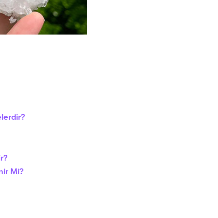
elerdir?
ir?
nir Mi?