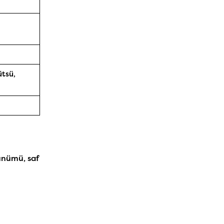
ütsü,
rünümü, saf