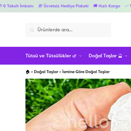
Ücretsiz Hediye Paketi
🚚 Hızlı Kargo
✅ 1.000 TL ve Üzeri Ücre
Ara
Tütsü ve Tütsülükler 🌿
Doğal Taşlar 🔮
🏠
»
Doğal Taşlar
»
İsmine Göre Doğal Taşlar