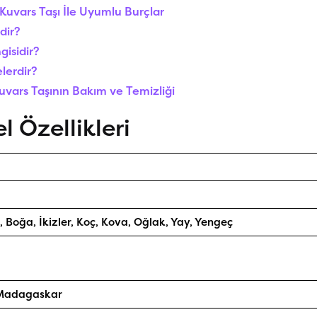
l Kuvars Taşı İle Uyumlu Burçlar
dir?
gisidir?
elerdir?
 Kuvars Taşının Bakım ve Temizliği
l Özellikleri
, Boğa, İkizler, Koç, Kova, Oğlak, Yay, Yengeç
 Madagaskar