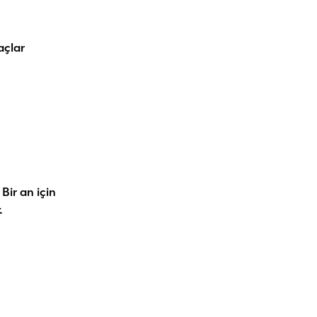
açlar
Bir an için
k