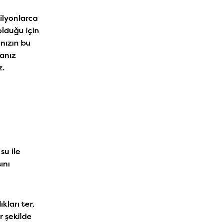
milyonlarca
olduğu için
ınızın bu
manız
z.
su ile
ını
ları ter,
r şekilde