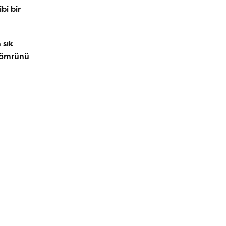
bi bir
 sık
n ömrünü