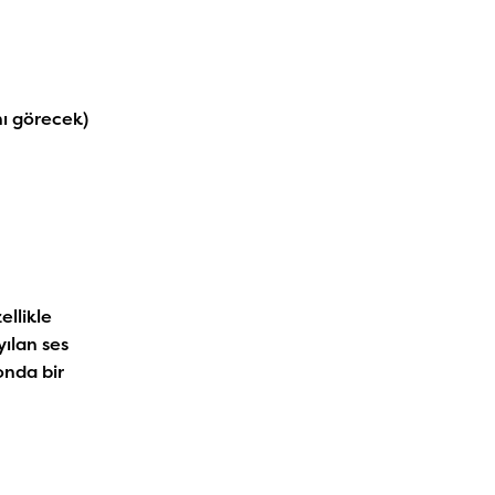
nı görecek)
ellikle
ılan ses
onda bir