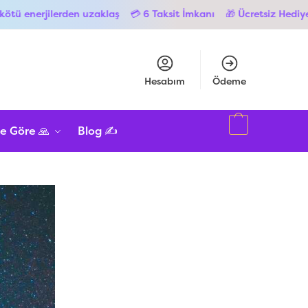
rden uzaklaş
💳 6 Taksit İmkanı
🎁 Ücretsiz Hediye Paketi
🚚 
Hesabım
Ödeme
e Göre 🙏
Blog ✍️