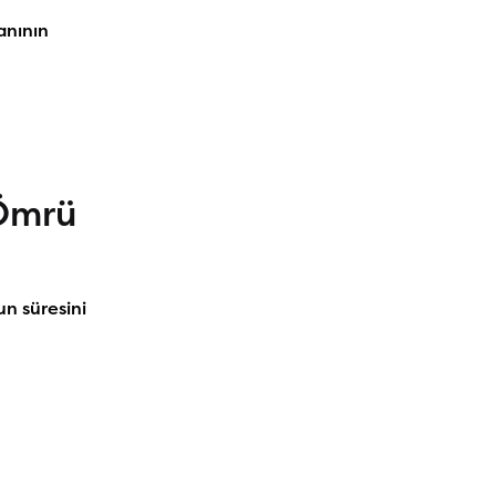
anının
 Ömrü
n süresini