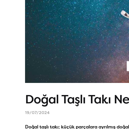
Doğal Taşlı Takı Ned
19/07/2024
Doğal taşlı takı; küçük parçalara ayrılmış doğal