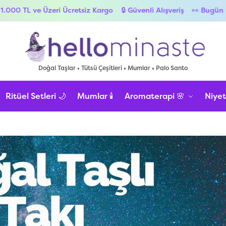
zeri Ücretsiz Kargo
🔒 Güvenli Alışveriş
👀 Bugün kötü enerjile
Doğal Taşlar • Tütsü Çeşitleri • Mumlar • Palo Santo
Ritüel Setleri 🌙
Mumlar 🕯️
Aromaterapi 🌸
Niyet