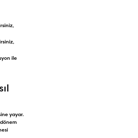
rsiniz,
rsiniz,
syon ile
sıl
sine yayar.
r dönem
mesi