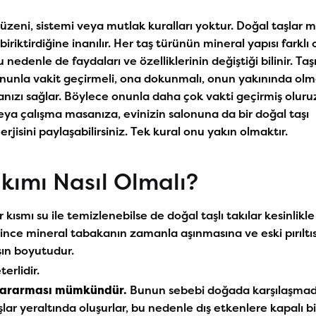
 düzeni, sistemi veya mutlak kuralları yoktur. Doğal taşlar 
iriktirdiğine inanılır. Her taş türünün mineral yapısı farklı 
u nedenle de faydaları ve özelliklerinin değiştiği bilinir. Taş
onunla vakit geçirmeli, ona dokunmalı, onun yakınında ol
lmanızı sağlar. Böylece onunla daha çok vakti geçirmiş oluru
ya çalışma masanıza, evinizin salonuna da bir doğal taşı
rjisini paylaşabilirsiniz. Tek kural onu yakın olmaktır.
akımı Nasıl Olmalı?
ısmı su ile temizlenebilse de doğal taşlı takılar kesinlikle 
ince mineral tabakanın zamanla aşınmasına ve eski pırıltıs
ın boyutudur.
erlidir.
n kararması mümkündür.
Bunun sebebi doğada karşılaşmadık
aşlar yeraltında oluşurlar, bu nedenle dış etkenlere kapalı bi